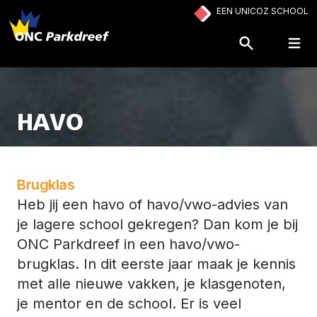
Ga naar de inhoud
EEN UNICOZ SCHOOL
Op
HAVO
Brugklas
Heb jij een havo of havo/vwo-advies van
je lagere school gekregen? Dan kom je bij
ONC Parkdreef in een havo/vwo-
brugklas. In dit eerste jaar maak je kennis
met alle nieuwe vakken, je klasgenoten,
je mentor en de school. Er is veel