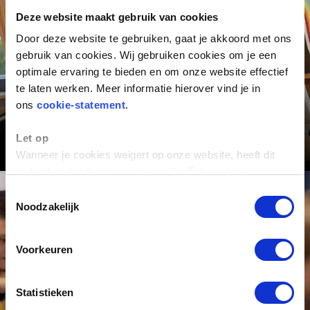
Deze website maakt gebruik van cookies
Door deze website te gebruiken, gaat je akkoord met ons
gebruik van cookies. Wij gebruiken cookies om je een
optimale ervaring te bieden en om onze website effectief
te laten werken. Meer informatie hierover vind je in
ons
cookie-statement
.
Let op
Persoonlijk
Wanneer je cookies weigert op onze website, heeft dit
invloed op het functioneren van YouTube-video's.
Toestemmingsselectie
Noodzakelijk
Voorkeuren
Statistieken